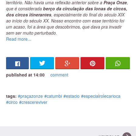
território. Não havia uma reflexão anterior sobre a
Praça Onze
,
que é considerada
berço da circulação das lonas de circos,
dos circos itinerantes
, especialmente do final do século XIX
ao início do século XX. Nosso encontro com esse território foi
um acaso, foi a área que descobrimos, que dava pra invadir
sem ser muito perturbado.
Read more...
A ocupação aconteceu em 2004. E, além de tentar entender as
dinâmicas sociais desse território, junto com as famílias dos
jovens que a gente pretendia atender e atende, fomos levados
também a um processo de investigação, a uma leitura sócio-
histórica do território. Nada científico, mas começamos a
descobrir coisas que já sabíamos empiricamente, como o fato
published at 14:00
comment
da Praça Onze ser o berço do samba e de outras
manifestações da cultura popular. E daí vieram mais
informações: a Praça Onze foi o berço dos primeiros grêmios
tags:
#praçazonze
#catumbi
#estacio
#especialrolecarioca
recreativos; a comunidade judaica teve grande importância no
#circo
#crescereviver
surgimento de um tecido social organizado; e aqui surgiu o
circo.
Ficamos muito felizes com o fato de, décadas depois, já no
século seguinte, estarmos no cumprimento da função de
preservar
essa simbologia que existe na Praça Onze
.