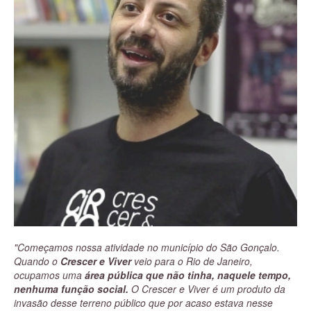
de tradição circense.
O filme relembra ainda que a continuidade da escola esteve
ameaçada durante o governo de Fernando Collor de Mello,
quando vários órgãos culturais foram fechados. Outro período
de dificuldade foi a transferência da Praça da Bandeira para a
região da Leopoldina, durante as obras da linha 2 do metrô do
Rio.
"Começamos nossa atividade no município do São Gonçalo.
Quando o
Crescer e Viver
veio para o Rio de Janeiro,
ocupamos uma
área pública que não tinha, naquele tempo,
nenhuma função social.
O Crescer e Viver é um produto da
invasão desse terreno público que por acaso estava nesse