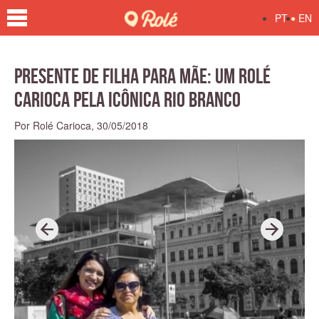
•
PT
EN
Presente de filha para mãe: um Rolé
Carioca pela icônica Rio Branco
Por Rolé Carioca,
30/05/2018
P
N
r
e
e
x
v
t
i
o
u
s