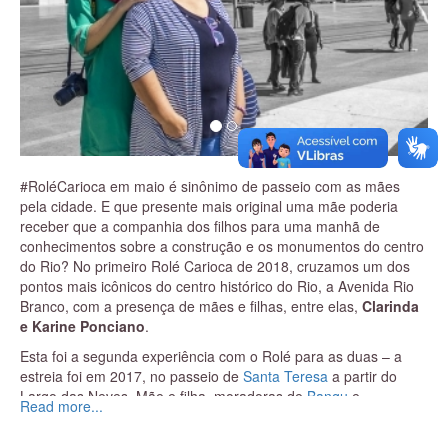
#RoléCarioca em maio é sinônimo de passeio com as mães
pela cidade. E que presente mais original uma mãe poderia
receber que a companhia dos filhos para uma manhã de
conhecimentos sobre a construção e os monumentos do centro
do Rio? No primeiro Rolé Carioca de 2018, cruzamos um dos
pontos mais icônicos do centro histórico do Rio, a Avenida Rio
Branco, com a presença de mães e filhas, entre elas,
Clarinda
e Karine Ponciano
.
Esta foi a segunda experiência com o Rolé para as duas – a
estreia foi em 2017, no passeio de
Santa Teresa
a partir do
Largo das Neves. Mãe e filha, moradoras de
Bangu
e
Read more...
Realengo, relataram que não tiveram dificuldades de chegar ao
ponto de encontro na
Cinelândia
- apesar da redução de frota