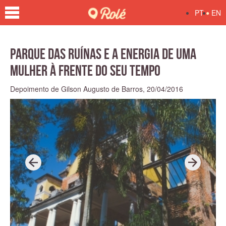
•
PT
EN
Parque das Ruínas e a energia de uma
mulher à frente do seu tempo
Depoimento de Gilson Augusto de Barros,
20/04/2016
P
N
r
e
e
x
v
t
i
o
u
s