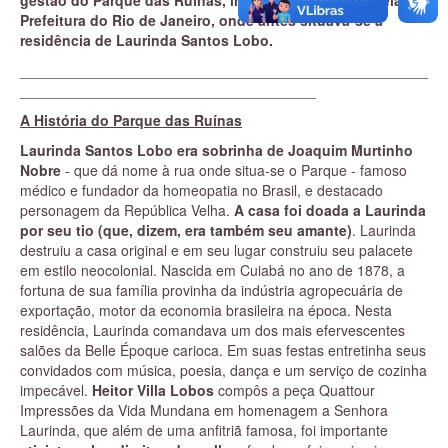
gestão do Parque das Ruínas, inaugurado em 1997 pela
Prefeitura do Rio de Janeiro, onde antes situava-se a
residência de Laurinda Santos Lobo.
___________________________________________________
_____________________________________
A História do Parque das Ruínas
Laurinda Santos Lobo era sobrinha de Joaquim Murtinho
Nobre
- que dá nome à rua onde situa-se o Parque - famoso
médico e fundador da homeopatia no Brasil, e destacado
personagem da República Velha.
A casa foi doada a Laurinda
por seu tio (que, dizem, era também seu amante)
. Laurinda
destruiu a casa original e em seu lugar construiu seu palacete
em estilo neocolonial. Nascida em Cuiabá no ano de 1878, a
fortuna de sua família provinha da indústria agropecuária de
exportação, motor da economia brasileira na época. Nesta
residência,
Laurinda comandava um dos mais efervescentes
salões da Belle Époque carioca. Em suas festas entretinha seus
convidados com música, poesia, dança e um serviço de cozinha
impecável.
Heitor Villa Lobos
compôs a peça Quattour
Impressões da Vida Mundana em homenagem a Senhora
Laurinda, que além de uma anfitriã famosa, foi importante