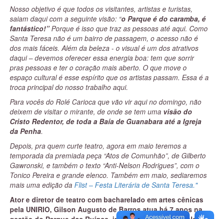
Nosso objetivo é que todos os visitantes, artistas e turistas,
saiam daqui com a seguinte visão: “
o Parque é do caramba, é
fantástico!”
Porque é isso que traz as pessoas até aqui. Como
Santa Teresa não é um bairro de passagem, o acesso não é
dos mais fáceis. Além da beleza - o visual é um dos atrativos
daqui – devemos oferecer essa energia boa: tem que sorrir
pras pessoas e ter o coração mais aberto. O que move o
espaço cultural é esse espírito que os artistas passam. Essa é a
troca principal do nosso trabalho aqui.
Para vocês do Rolé Carioca que vão vir aqui no domingo, não
deixem de visitar o mirante, de onde se tem uma
visão do
Cristo Redentor, de toda a Baía de Guanabara até a Igreja
da Penha
.
Depois, pra quem curte teatro, agora em maio teremos a
temporada da premiada peça “Atos de Comunhão”, de Gilberto
Gawronski, e também o texto “Anti-Nelson Rodrigues”, com o
Tonico Pereira e grande elenco. Também em maio, sediaremos
mais uma edição da
Flist – Festa Literária de Santa Teresa."
Ator e diretor de teatro com bacharelado em artes cênicas
pela UNIRIO, Gilson Augusto de Barros atua há 7 anos na