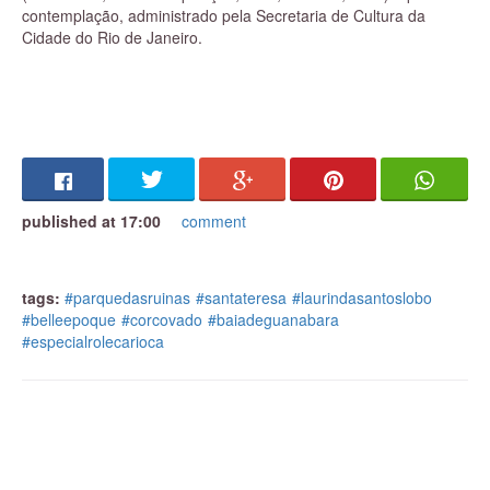
contemplação, administrado pela Secretaria de Cultura da
Cidade do Rio de Janeiro.
published at 17:00
comment
tags:
#parquedasruinas
#santateresa
#laurindasantoslobo
#belleepoque
#corcovado
#baiadeguanabara
#especialrolecarioca