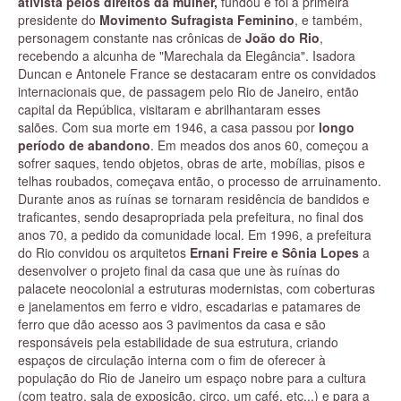
ativista pelos direitos da mulher,
fundou e foi a primeira
presidente do
Movimento Sufragista Feminino
, e também,
personagem constante nas crônicas de
João do Rio
,
recebendo a alcunha de "Marechala da Elegância". Isadora
Duncan e Antonele France se destacaram entre os convidados
internacionais que, de passagem pelo Rio de Janeiro, então
capital da República, visitaram e abrilhantaram esses
salões. Com sua morte em 1946, a casa passou por
longo
período de abandono
. Em meados dos anos 60, começou a
sofrer saques, tendo objetos, obras de arte, mobílias, pisos e
telhas roubados, começava então, o processo de arruinamento.
Durante anos as ruínas se tornaram residência de bandidos e
traficantes, sendo desapropriada pela prefeitura, no final dos
anos 70, a pedido da comunidade local. Em 1996, a prefeitura
do Rio convidou os arquitetos
Ernani Freire e Sônia Lopes
a
desenvolver o projeto final da casa que une às ruínas do
palacete neocolonial a estruturas modernistas, com coberturas
e janelamentos em ferro e vidro, escadarias e patamares de
ferro que dão acesso aos 3 pavimentos da casa e são
responsáveis pela estabilidade de sua estrutura, criando
espaços de circulação interna com o fim de oferecer à
população do Rio de Janeiro um espaço nobre para a cultura
(com teatro, sala de exposição, circo, um café, etc...) e para a