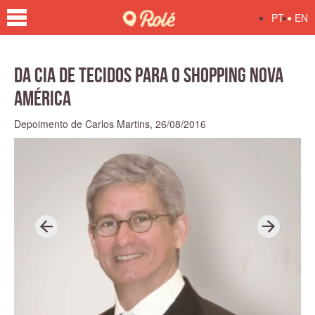
•
PT
EN
Da Cia de Tecidos para o Shopping Nova
América
Depoimento de Carlos Martins,
26/08/2016
P
N
r
e
e
x
v
t
i
o
u
s