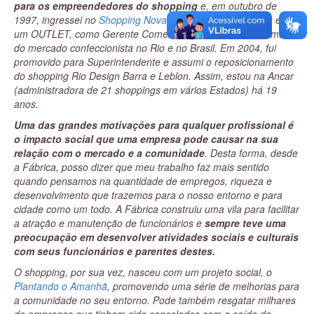
para os empreendedores do shopping
e, em outubro de
1997, ingressei no
Shopping Nova América
, que na época era
um OUTLET, como Gerente Comercial, pelo meu conhecimento
do mercado confeccionista no Rio e no Brasil. Em 2004, fui
promovido para Superintendente e assumi o reposicionamento
do shopping Rio Design Barra e Leblon. Assim, estou na Ancar
(administradora de 21 shoppings em vários Estados) há 19
anos.
Uma das grandes motivações para qualquer profissional é
o impacto social que uma empresa pode causar na sua
relação com o mercado e a comunidade
. Desta forma, desde
a Fábrica, posso dizer que meu trabalho faz mais sentido
quando pensamos na quantidade de empregos, riqueza e
desenvolvimento que trazemos para o nosso entorno e para
cidade como um todo. A Fábrica construiu uma vila para facilitar
a atração e manutenção de funcionários e
sempre teve uma
preocupação em desenvolver atividades sociais e culturais
com seus funcionários e parentes destes.
O shopping, por sua vez, nasceu com um projeto social, o
Plantando o Amanhã
, promovendo uma série de melhorias para
a comunidade no seu entorno. Pode também resgatar milhares