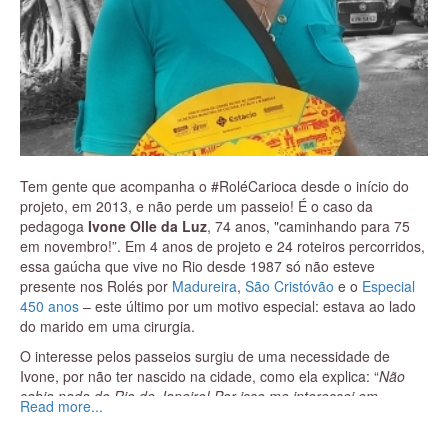
Tem gente que acompanha o #RoléCarioca desde o início do
projeto, em 2013, e não perde um passeio! É o caso da
pedagoga
Ivone Olle da Luz
, 74 anos, "caminhando para 75
em novembro!”. Em 4 anos de projeto e 24 roteiros percorridos,
essa gaúcha que vive no Rio desde 1987 só não esteve
presente nos Rolés por
Madureira
,
São Cristóvão
e o
Especial
450 ano
s
– este último por um motivo especial: estava ao lado
do marido em uma cirurgia.
O interesse pelos passeios surgiu de uma necessidade de
Ivone, por não ter nascido na cidade, como ela explica: “
Não
sabia nada do Rio de Janeiro! Por isso me interessei em
Read more...
conhecer os bairros cariocas e a história de cada um
”. Depois
de percorrer os caminhos do
Engenho de Dentro
, essa