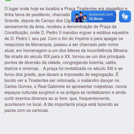
O lugar onde hoje se localiza a Praça Tiradentes era alagadiço e
tinha fama de pestilento, chamado primeiramente de Rocio
Grande, depois de Campo dos Ciganos. Em 1862, com o
saneamento da área, recebeu a denominação de Praça da
Constituição, onde D. Pedro II mandou erguer a estátua equestre
de D. Pedro I, seu pai. Com o fim do Império e para apagar os
resquícios da Monarquia, passou a ser chamado pelo nome
atual, em homenagem a um dos lideres da Inconfidência Mineira.
Na virada do século XIX para o XX, tornou-se um dos principais
pontos de diversão da cidade, congregando boemia, cafés,
teatros e cinemas. . A praça foi revitalizada no século XXI e se
livrou dos gradis, que davam a impressão de segregação. É
bonito ver a Tiradentes ser retomada, o malandro dançar no
Carlos Gomes, o Real Gabinete se apresentar majestoso, novos
espaços culturais surgirem e os antigos se revitalizarem e ainda
curtir eventos diversos ao ar livre ,que, frequentemente,
acontecem no local. A tão importante praça está fazendo as
pazes com os cariocas.