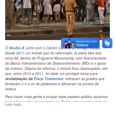
O
Studio-X
,
junto com o Centro Carioca de Design, ocupa
desde 2011 um imóvel que foi reformado, lá pelos idos dos
anos 90, dentro do Programa Monumenta, com financiamento
do Banco Interamericano de Desenvolvimento (BID) e o apoio
da Unesco. Depois da reforma, o imóvel ficou desocupado, até
que, entre 2010 e 2011, foi dado um pontapé inicial para
revitalização da
Praça Tiradentes
: retiraram as grades que
limitavam o ir e vir de pedestres e alteraram os pontos de
ônibus.
Para trazer mais gente e ocupar esse passeio público atuamos
com intervenções temporárias na Praça - nos projetos 'joga na
Leia mais...
vaga', 'abraçasso' e, mais recentemente, no
Tiradentes
Cultural
, que rola todo primeiro sábado do mês, uma iniciativa