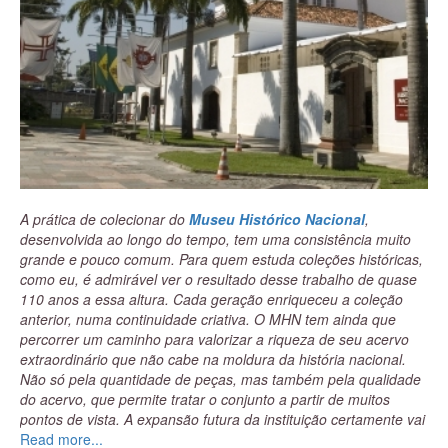
A prática de colecionar do
Museu Histórico Nacional
,
desenvolvida ao longo do tempo, tem uma consistência muito
grande e pouco comum. Para quem estuda coleções históricas,
como eu, é admirável ver o resultado desse trabalho de quase
110 anos a essa altura. Cada geração enriqueceu a coleção
anterior, numa continuidade criativa. O MHN tem ainda que
percorrer um caminho para valorizar a riqueza de seu acervo
extraordinário que não cabe na moldura da história nacional.
Não só pela quantidade de peças, mas também pela qualidade
do acervo, que permite tratar o conjunto a partir de muitos
pontos de vista. A expansão futura da instituição certamente vai
dar a dimensão dessa diversidade de histórias contidas no seu
Read more...