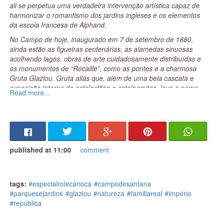
ali se perpetua uma verdadeira intervenção artística capaz de
artísticas. Ativista, foi um dos programadores culturais do
harmonizar o romantismo dos jardins ingleses e os elementos
Ocupa Minc-RJ e é colunista da
Agência de Notícias das
da escola francesa de Alphand.
Favelas, a ANF
. Também faz harmonia e evolução em
blocos de Carnaval como Céu da Terra, Orquestra Voadora,
No Campo de hoje, inaugurado em 7 de setembro de 1880,
Vem Cá Minha Flor, Bagunço e Tambores de Olokum.
ainda estão as figueiras centenárias, as alamedas sinuosas
acolhendo lagos, obras de arte cuidadosamente distribuídas e
os monumentos de “Rocaille”, como as pontes e a charmosa
Gruta Glaziou. Gruta aliás que, além de uma bela cascata e
exposição interna de estalactites e estalagmites, leva o nome
Read more...
de seu criador: uma homenagem ao paisagista francês
Auguste François-Marie Glaziou
, que ao lado do brasileiro
estudioso em jardinagem,
Francisco José Fialho
, executou
este projeto com perfeição.
Além das
cotias, cisnes e pavões
, outros traços podem ser
published at 11:00
comment
observados, bastando apenas fechar os olhos e abrir a janela
do tempo, já que pelo Campo de Santana, pelo mesmo local
onde hoje estão os gramados, se passou boa parte da história
do Brasil.
No início, era um pedacinho de manguezal chamado
tags:
#especialrolecarioca
#campodesantana
de
Campo da Cidade
por se localizar além da rua da Vala (hoje
#parquesejardins
#glaziou
#natureza
#familiareal
#império
Uruguaiana), o limite da área urbana desta cidade fundada por
#república
Estácio de Sá, em 1565. E assim permaneceu até 1735,