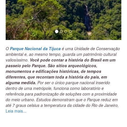
O
Parque Nacional da Tijuca
é uma Unidade de Conservação
ambiental e, ao mesmo tempo, guarda um patrimônio cultural
valiosíssimo.
Você pode contar a história do Brasil em um
passeio pelo Parque. São sítios arqueológicos,
monumentos e edificações históricas, de tempos
diferentes, que recontam toda a história do país, em
alguma medida.
Por ser o único parque nacional inserido
dentro de uma metrópole, funciona como laboratório e
referência para padronização de soluções com a proximidade
do meio urbano. Estudos demonstram que o Parque reduz em
até 7 graus celsius a temperatura da cidade do Rio de Janeiro,
diminuiu enchentes e desmoronamentos das encostas e até
Leia mais...
retira metais pesados e elementos poluentes do ar atmosférico.
Considero o
setor Floresta do Parque da Tijuca
a “praia