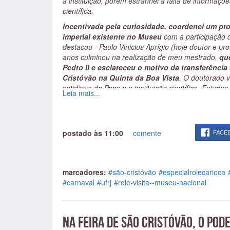
a instituição, porém estranhei a falta de informaçõe
científica.
Incentivada pela curiosidade, coordenei um pro
imperial existente no Museu
com a participação d
destacou - Paulo Vinicius Aprígio (hoje doutor e p
anos culminou na realização de meu mestrado,
qu
Pedro II e esclareceu o motivo da transferênci
Cristóvão na Quinta da Boa Vista
. O doutorado v
cotidiano do Paço e a instituição científica. Estud
Leia mais...
no Museu, tais como: Leopoldina, Thereza Christina,
Constatei que
a história do Museu Nacional é a 
marco inicial para a história das instituições cie
postado às 11:00
comente
FACE
Em 2018, em plena comemoração do bicentenário do
Samba Imperatriz Leopoldinense no Carnaval cari
apresentar a história da instituição e sua rele
Brasil
. Ao longo deste ano, as fantasias que tant
marcadores:
#são-cristóvão
#especialrolecarioca
salas das exposições do Museu Nacional até o mê
#carnaval
#ufrj
#role-visita--museu-nacional
Nacional – apresentar a história do primeiro museu 
lúdica no espaço acadêmico, pois o Museu faz part
Este patrimônio histórico e científico abre suas p
Na Feira de São Cristóvão, o po
realizar a disseminação das ciências para a so