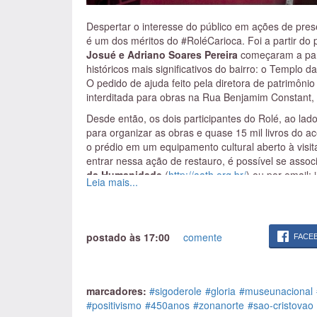
Despertar o interesse do público em ações de prese
é um dos méritos do #RoléCarioca. Foi a partir do 
Josué e Adriano Soares Pereira
começaram a part
históricos mais significativos do bairro: o Templo 
O pedido de ajuda feito pela diretora de patrimônio 
interditada para obras na Rua Benjamim Constant,
Desde então, os dois participantes do Rolé, ao lad
para organizar as obras e quase 15 mil livros do ac
o prédio em um equipamento cultural aberto à visita
entrar nessa ação de restauro, é possível se assoc
da Humanidade
(
http://aath.org.br/
) ou por email: 
Leia mais...
Um ano de voluntariado depois, Adriano e Christi
edição
Visita – Museu Nacional
. Batemos um papo 
- O que te interessou no Rolé Visita – Museu N
postado às 17:00
comente
FACE
(Adriano) Nunca tinha entrado no
Museu Nacional
.
muito importante. O público costuma dizer que go
Então essa iniciativa é importante para motivar a f
marcadores:
#sigoderole
#gloria
#museunacional
(Christiane) Aqui no antigo palácio da monarquia e
#positivismo
#450anos
#zonanorte
#sao-cristovao
positivistas. É muito fácil identificar elementos e