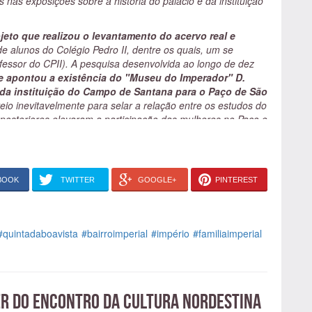
s nas exposições sobre a história do palácio e da instituição
jeto que realizou o levantamento do acervo real e
e alunos do Colégio Pedro II, dentre os quais, um se
rofessor do CPII). A pesquisa desenvolvida ao longo de dez
e apontou a existência do "Museu do Imperador" D.
a da instituição do Campo de Santana para o Paço de São
eio inevitavelmente para selar a relação entre os estudos do
os posteriores elevaram a participação das mulheres no Paço e
 Berta Lutz, Heloisa Alberto Torres e outras.
esteira do desenvolvimento das ciências no Brasil e um
ntíficas brasileiras
.
BOOK
TWITTER
GOOGLE+
PINTEREST
 Museu Nacional, a instituição foi tema da Escola de
oca.
Por meio de uma manifestação cultural foi possível
vância no exercício da popularização das Ciências do
o brilharam neste Carnaval estarão sendo apresentadas nas
#quintadaboavista
#bairroimperial
#império
#familiaimperial
s de Dezembro. Um ato inédito e emblemático para o Museu
do país que abriga a primeira instituição científica de forma
e da Universidade Federal do Rio de Janeiro.
ortas para o Rolé Carioca com a certeza de que
é possível
der do encontro da cultura nordestina
ciedade carioca em um palácio imperial."