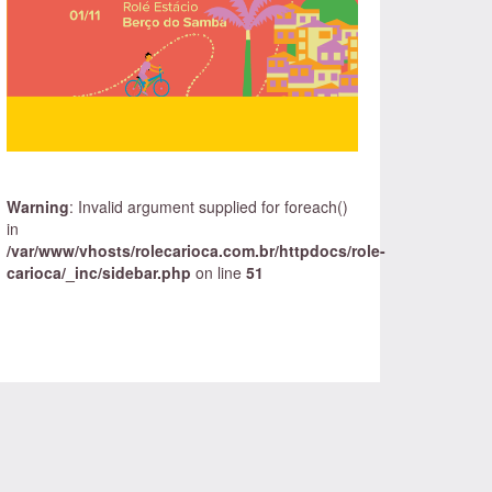
Warning
: Invalid argument supplied for foreach()
in
/var/www/vhosts/rolecarioca.com.br/httpdocs/role-
carioca/_inc/sidebar.php
on line
51