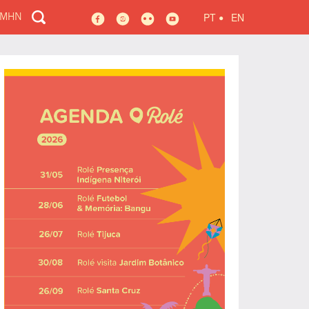
•
PT
EN
 MHN