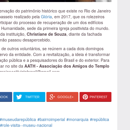
rvação do patrimônio histórico que existe no Rio de Janeiro
passeio realizado pela
Glória
, em 2017, que os rolezeiros
icipar do processo de recuperação de um dos edifícios
da Humanidade, sede da primeira igreja positivista do mundo.
da instituição,
Christiane de Souza
, diante da fachada
 não passou desapercebido.
o de outros voluntários, se reúnem a cada dois domingos
ervo da entidade. Com a revitalização, a ideia é transformar
ção pública e a pesquisadores do Brasil e do exterior. Para
iar no site da
AATH - Associação dos Amigos do Templo
igrejapositivistabrasil@gmail.com.
ane estiveram juntos novamente em um Rolé - desta vez na
com os dois sobre essa experiência:
acional?
BOOK
TWITTER
GOOGLE+
PINTEREST
 O incentivo do Rolé, de promover visitas aos museus, é
sta de museu, mas são poucos os que realmente frequentam.
requência do público.
#museudarepública
#bairroimperial
#monarquia
#república
u procuro ver as coisas pelo enfoque republicano, dos
#role-visita--museu-nacional
 personagens da história republicana. Por exemplo, o Marechal